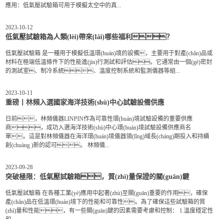
應用：低氣壓試驗箱可用于模擬太空中的真...
2023-10-12
低氣壓試驗箱為人類(lèi)帶來(lái)哪些福利？
低氣壓試驗箱 是一種用于模擬低溫環(huán)境的設備，主要用于對產(chǎn)品或
材料在極端低溫條件下的性能進(jìn)行測試和評估。它通常由一個(gè)密封
的測試室、制冷系統、溫度控制系統和監測儀器等組...
2023-10-11
重磅丨林頻入選國家海洋技術(shù)中心試驗設備供應
日前，林頻儀器LINPIN作為可靠性環(huán)境試驗設備的重要供應
商，成功入選海洋技術(shù)中心環(huán)境試驗設備供應商名
單。這是對林頻儀器在海洋環(huán)境儀器領(lǐng)域長(cháng)期投入和持續
創(chuàng )新的認可。 林頻儀...
2023-09-28
突破極限：低氣壓試驗箱，質(zhì)量保證的關(guān)鍵
低氣壓試驗箱 在各種工業(yè)應用中起著(zhù)至關(guān)重要的作用，確保
產(chǎn)品在低溫環(huán)境下的性能和可靠性。為了確保這些試驗箱的質
(zhì)量和性能，有一些關(guān)鍵的因素需要考慮和控制： 1.溫度穩定性