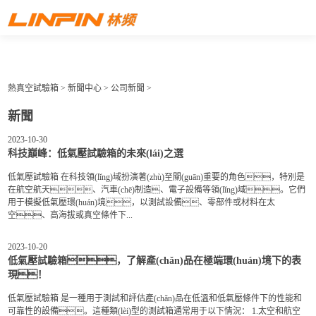
熱真空試驗箱
>
新聞中心
>
公司新聞
>
新聞
2023-10-30
科技巔峰：低氣壓試驗箱的未來(lái)之選
低氣壓試驗箱 在科技領(lǐng)域扮演著(zhù)至關(guān)重要的角色，特別是
在航空航天、汽車(chē)制造、電子設備等領(lǐng)域。它們
用于模擬低氣壓環(huán)境，以測試設備、零部件或材料在太
空、高海拔或真空條件下...
2023-10-20
低氣壓試驗箱，了解產(chǎn)品在極端環(huán)境下的表
現！
低氣壓試驗箱 是一種用于測試和評估產(chǎn)品在低溫和低氣壓條件下的性能和
可靠性的設備。這種類(lèi)型的測試箱通常用于以下情況： 1.太空和航空