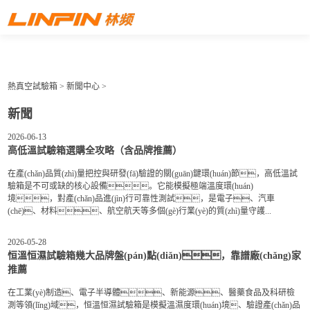
熱真空試驗箱
>
新聞中心
>
新聞
2026-06-13
高低溫試驗箱選購全攻略（含品牌推薦）
在產(chǎn)品質(zhì)量把控與研發(fā)驗證的關(guān)鍵環(huán)節，高低溫試
驗箱是不可或缺的核心設備。它能模擬極端溫度環(huán)
境，對產(chǎn)品進(jìn)行可靠性測試，是電子、汽車
(chē)、材料、航空航天等多個(gè)行業(yè)的質(zhì)量守護...
2026-05-28
恒溫恒濕試驗箱幾大品牌盤(pán)點(diǎn)，靠譜廠(chǎng)家
推薦
在工業(yè)制造、電子半導體、新能源、醫藥食品及科研檢
測等領(lǐng)域，恒溫恒濕試驗箱是模擬溫濕度環(huán)境、驗證產(chǎn)品