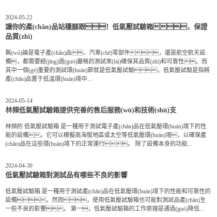
2024-05-22
讓你的產(chǎn)品站穩腳跟！低氣壓試驗箱，保證
品質(zhì)
無(wú)論是電子產(chǎn)品、汽車(chē)零部件，還是航空航天設
備，都需要經(jīng)過(guò)嚴格的測試來(lái)確保其品質(zhì)和可靠性。而
其中一個(gè)重要的測試環(huán)節就是低氣壓試驗。低氣壓試驗是指將
產(chǎn)品置于低溫環(huán)境中...
2024-05-14
林頻低氣壓試驗箱提供完善的售后服務(wù)和技術(shù)支
林頻的 低氣壓試驗箱 是一種用于測試電子產(chǎn)品在低氣壓環(huán)境下的性
能的設備。它可以模擬高海拔地區或太空等低氣壓環(huán)境，以確保產
(chǎn)品在這些環(huán)境下的正常運行。 除了設備本身的功能...
2024-04-30
低氣壓試驗箱對測試品有哪些不良的影響
低氣壓試驗箱 是一種用于測試產(chǎn)品在低氣壓環(huán)境下的性能和可靠性的
設備。然而，使用低氣壓試驗箱也可能對測試品產(chǎn)生
一些不良的影響。 第一，低氣壓試驗箱的工作原理是通過(guò)降低...