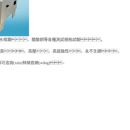
鹽水噴霧、醋酸銅等各種測試規格試驗。
、高濕、高壓、高腐蝕性、永不生銹，
詢(xún)林頻官網(wǎng)。