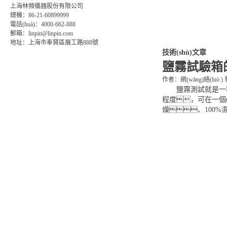
上海林頻儀器股份有限公司
總機：86-21-60899999
電話(huà)：4000-662-888
郵箱：linpin@linpin.com
地址：上海市奉賢區展工路888號
技術(shù)文章
鹽霧試驗箱的
作者：網(wǎng)絡(luò )
鹽霧測試就是一種人造
程度，可在一個(g
燥、100%濕