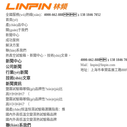
全國服務(wù)熱線(xiàn)：
4000-662-888；138 1846 7052
首頁(yè)
產(chǎn)品中心
關(guān)于我們
新聞中心
成功案例
解決方案
聯(lián)系我們
熱真空試驗箱
>
新聞中心
>
技術(shù)文章
>
4000-662-888；138 1846 70
新聞中心
Mail：linpin@linpin.com
公司新聞
地址：上海市奉賢區展工路888
行業(yè)新聞
技術(shù)文章
新聞資訊
鹽霧試驗箱哪個(gè)品牌性?xún)r(jià)比
高？（
鹽霧試驗箱哪個(gè)品牌性?xún)r(jià)比
高？（
國產(chǎn)恒溫恒濕試驗箱選購指南：推
國內外高低溫交變濕熱試驗箱品牌
國內外高低溫交變濕熱試驗箱品牌
聯(lián)系我們