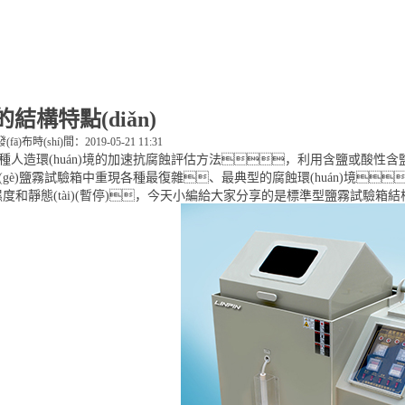
結構特點(diǎn)
發(fā)布時(shí)間：2019-05-21 11:31
環(huán)境的加速抗腐蝕評估方法，利用含鹽或酸性含鹽溶液
è)鹽霧試驗箱中重現各種最復雜、最典型的腐蝕環(huán)境，
度和靜態(tài)(暫停)，今天小編給大家分享的是標準型鹽霧試驗箱結構特點