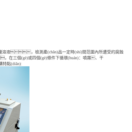
，檢測產(chǎn)品一定時(shí)間范圍內所遭受的腐蝕
在三個(gè)或四個(gè)條件下循環(huán)：噴霧、干
(diǎn):