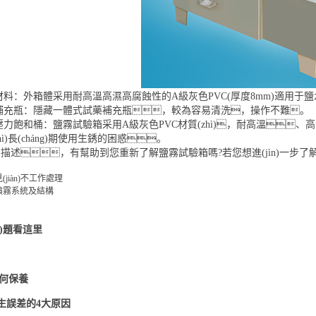
：外箱體采用耐高溫高濕高腐蝕性的A級灰色PVC(厚度8mm)適用于
充瓶：隱藏一體式試藥補充瓶，較為容易清洗，操作不難。
飽和桶：鹽霧試驗箱采用A級灰色PVC材質(zhì)，耐高溫
ì)長(cháng)期使用生銹的困惑。
描述，有幫助到您重新了解鹽霧試驗箱嗎?若您想進(jìn)一步了解可咨
jiàn)不工作處理
噴霧系統及結構
n)題看這里
何保養
)生誤差的4大原因