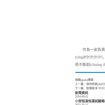
作為一家負責任的環
(yíng)
用不斷創(chuàn
相關(guān)標簽:
上一篇：
保持熱愛(ài
下一篇：
智臻致凈 TOTO 
新聞資訊
2024-09-02
小型恒溫恒濕試驗箱在
2023-10-11