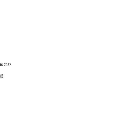
6 7052
號