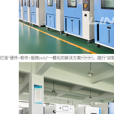
硬件+軟件+服務(wù)”一體化的解決方案，踐行“試驗只