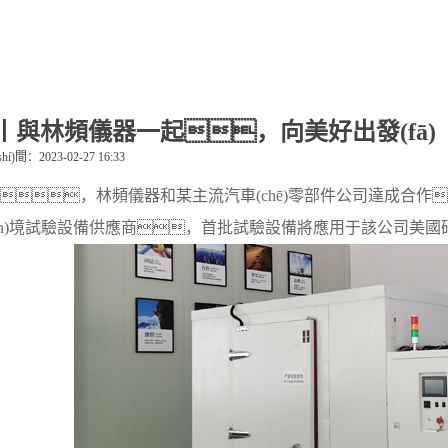
丨與林頻儀器一起，向美好出發(fā)
hí)間：2023-02-27 16:33
部快訊，林頻儀器和某主流汽車(chē)零部件公司達成合作
án)境試驗設備供應商，首批試驗設備將應用于該公司美國研